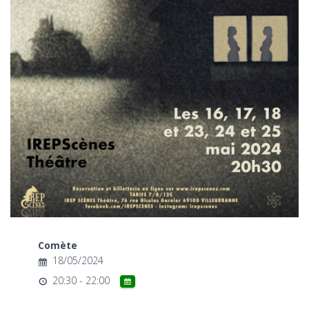
T
I
O
N
Comète
18/05/2024
20:30 - 22:00