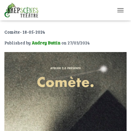
O
U
V
Comète- 18-05-2024
R
I
Published by
Audrey Buttin
on
27/03/2024
R
/
F
E
R
M
E
R
L
A
N
A
V
I
G
A