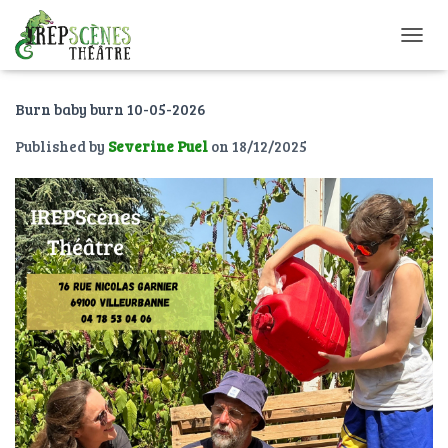
O
U
V
Burn baby burn 10-05-2026
R
I
Published by
Severine Puel
on
18/12/2025
R
/
F
E
R
M
E
R
L
A
N
A
V
I
G
A