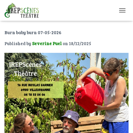
O
U
V
Burn baby burn 07-05-2026
R
I
Published by
Severine Puel
on
18/12/2025
R
/
F
E
R
M
E
R
L
A
N
A
V
I
G
A