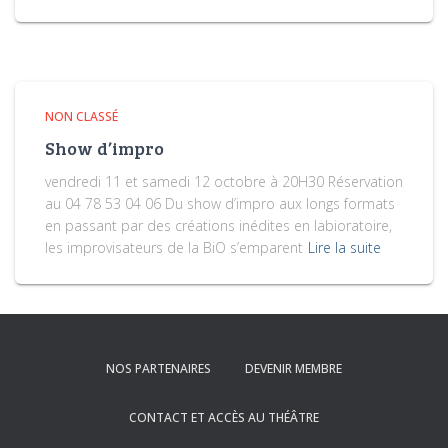
NON CLASSÉ
Show d’impro
vendredi 11 et samedi 12 octobre à 20H30 Réservation
au 04 78 53 04 06 Du show d’impro aux longs formats
en passant par des créations inédites en labioratoire,
les improvisateurs de la BiO s’emparent
Lire la suite
NOS PARTENAIRES
DEVENIR MEMBRE
CONTACT ET ACCÈS AU THÉÂTRE