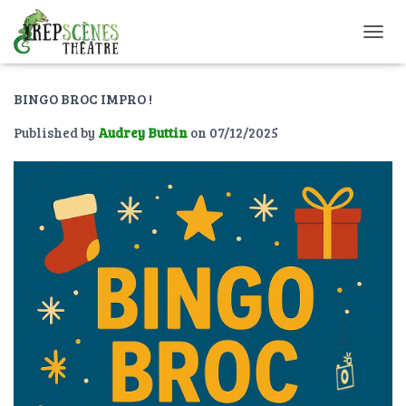
O
U
V
BINGO BROC IMPRO !
R
I
Published by
Audrey Buttin
on
07/12/2025
R
/
F
E
R
M
E
R
L
A
N
A
V
I
G
A