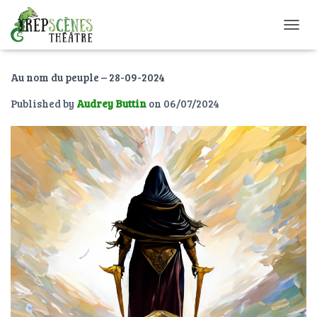
O
U
V
Au nom du peuple – 28-09-2024
R
I
Published by
Audrey Buttin
on
06/07/2024
R
/
F
E
R
M
E
R
L
A
N
A
V
I
G
A