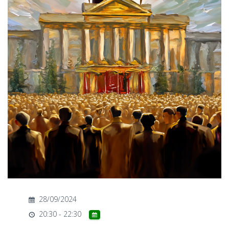
T
I
O
N
28/09/2024
20:30 - 22:30