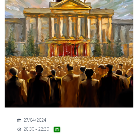
T
I
O
N
27/04/2024
20:30 - 22:30