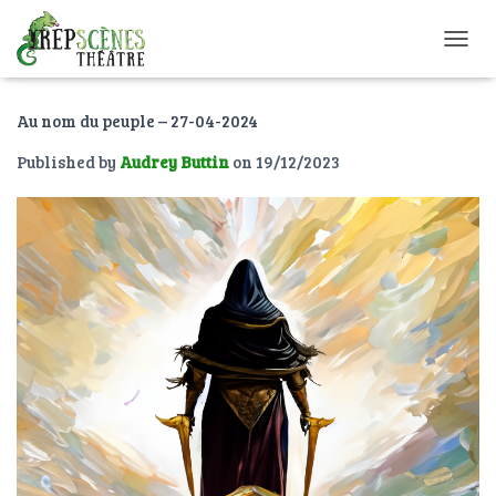
O
U
V
Au nom du peuple – 27-04-2024
R
I
Published by
Audrey Buttin
on
19/12/2023
R
/
F
E
R
M
E
R
L
A
N
A
V
I
G
A