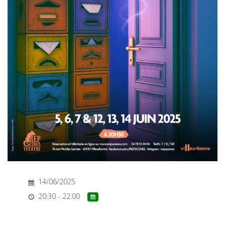
T
I
O
N
14/06/2025
20:30 - 22:00