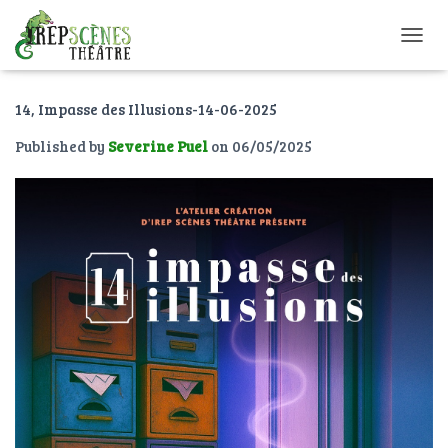
O
U
V
14, Impasse des Illusions-14-06-2025
R
I
Published by
Severine Puel
on
06/05/2025
R
/
F
E
R
M
E
R
L
A
N
A
V
I
G
A