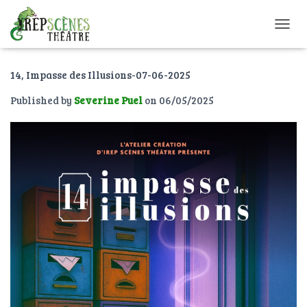
O
U
V
14, Impasse des Illusions-07-06-2025
R
I
Published by
Severine Puel
on
06/05/2025
R
/
F
E
R
M
E
R
L
A
N
A
V
I
G
A