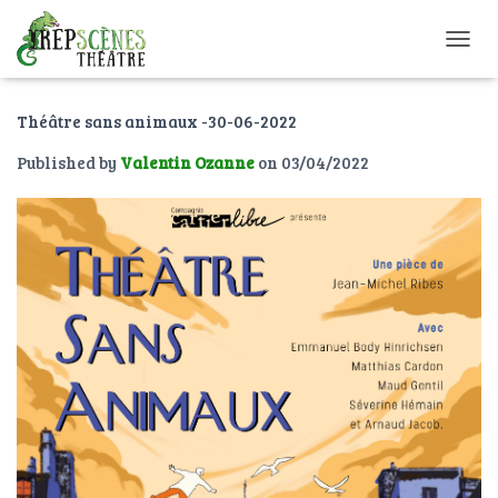
O
U
V
Théâtre sans animaux -30-06-2022
R
I
Published by
Valentin Ozanne
on
03/04/2022
R
/
F
E
R
M
E
R
L
A
N
A
V
I
G
A