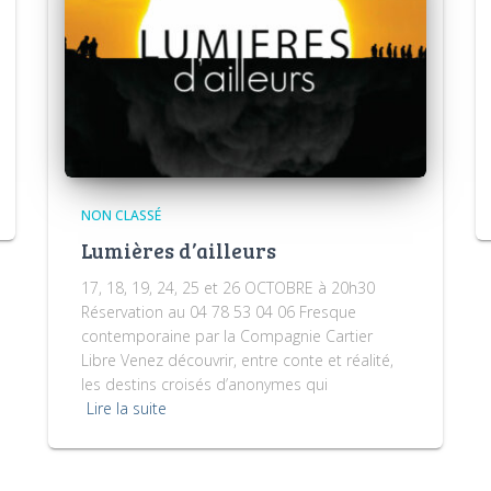
NON CLASSÉ
Lumières d’ailleurs
17, 18, 19, 24, 25 et 26 OCTOBRE à 20h30
Réservation au 04 78 53 04 06 Fresque
contemporaine par la Compagnie Cartier
Libre Venez découvrir, entre conte et réalité,
les destins croisés d’anonymes qui
Lire la suite