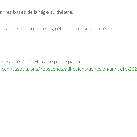
r les bases de la régie au théâtre.
plan de feu, projecteurs, gélatines, console et création.
ore adhéré à l’IREP, ça se passe par là :
o.com/associations/irepscenes/adhesions/adhesion-annuelle-20