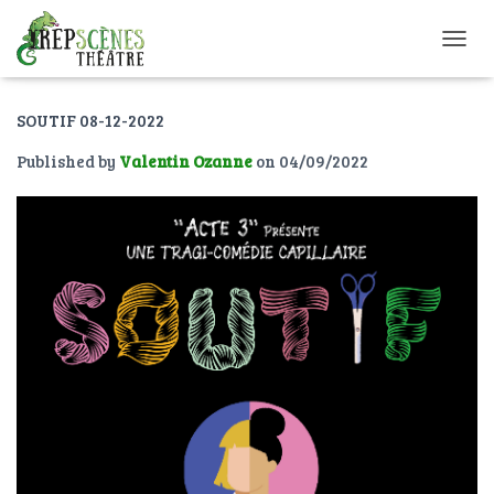
O
U
V
SOUTIF 08-12-2022
R
I
Published by
Valentin Ozanne
on
04/09/2022
R
/
F
E
R
M
E
R
L
A
N
A
V
I
G
A