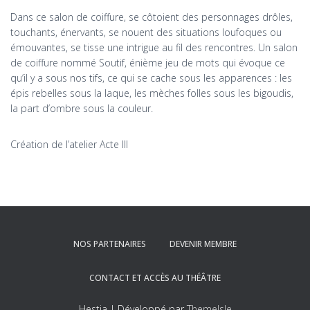
Dans ce salon de coiffure, se côtoient des personnages drôles,
touchants, énervants, se nouent des situations loufoques ou
émouvantes, se tisse une intrigue au fil des rencontres. Un salon
de coiffure nommé Soutif, énième jeu de mots qui évoque ce
qu’il y a sous nos tifs, ce qui se cache sous les apparences : les
épis rebelles sous la laque, les mèches folles sous les bigoudis,
la part d’ombre sous la couleur.
Création de l’atelier Acte III
NOS PARTENAIRES
DEVENIR MEMBRE
CONTACT ET ACCÈS AU THÉÂTRE
Hestia | Développé par
ThemeIsle