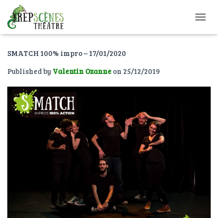
O
U
V
SMATCH 100% impro – 17/01/2020
R
I
Published by
Valentin Ozanne
on
25/12/2019
R
/
F
E
R
M
E
R
L
A
N
A
V
I
G
A