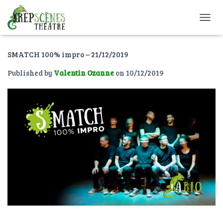
O
U
V
SMATCH 100% impro – 21/12/2019
R
I
Published by
Valentin Ozanne
on
10/12/2019
R
/
F
E
R
M
E
R
L
A
N
A
V
I
G
A