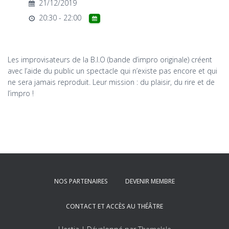
T
21/12/2019
I
20:30 - 22:00
O
N
Les improvisateurs de la B.I.O (bande d’impro originale) créent
avec l’aide du public un spectacle qui n’existe pas encore et qui
ne sera jamais reproduit. Leur mission : du plaisir, du rire et de
l’impro !
NOS PARTENAIRES
DEVENIR MEMBRE
CONTACT ET ACCÈS AU THÉÂTRE