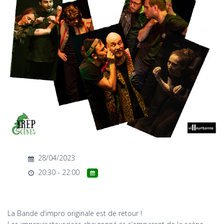
T
I
O
N
28/04/2023
20:30 - 22:00
La Bande d’impro originale est de retour !