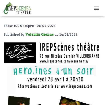
O
U
V
Show 100% impro – 28-04-2023
R
I
Published by
Valentin Ozanne
on
14/01/2023
R
/
F
E
R
M
E
R
L
A
N
A
V
I
G
A