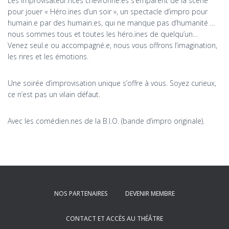
Les improvisateur.rices chevronné.es s’emparent de la scène
pour jouer « Héro.ïnes d’un soir », un spectacle d’impro pour
humain.e par des humain.es, qui ne manque pas d’humanité …
nous sommes tous et toutes les héro.ïnes de quelqu’un…
Venez seul.e ou accompagné.e, nous vous offrons l’imagination,
les rires et les émotions.
Une soirée d’improvisation unique s’offre à vous. Soyez curieux,
ce n’est pas un vilain défaut.
Avec les comédien.nes de la B.I.O. (bande d’impro originale).
NOS PARTENAIRES
DEVENIR MEMBRE
CONTACT ET ACCÈS AU THÉÂTRE