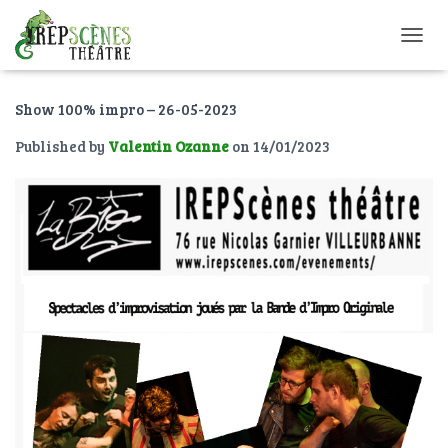
O
U
V
Show 100% impro – 26-05-2023
R
I
Published by
Valentin Ozanne
on
14/01/2023
R
/
F
E
R
M
E
R
L
A
N
A
V
I
G
A