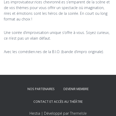
Les improvisateur.rices chevronné.es s’emparent de la scène et
de vos thèmes pour vous offrir un spectacle où imagination,
rires et émotions sont les héros de la soirée. En court ou long
format au choix !
Une soirée d’improvisation unique s’offre à vous. Soyez curieux,
ce n’est pas un vilain défaut.
Avec les comédien.nes de la B.I.O. (bande d’impro originale).
NOS PARTENAIRES
DEVENIR MEMBRE
CONTACT ET ACCÈS AU THÉÂTRE
Hestia | Développé par
ThemeIsle