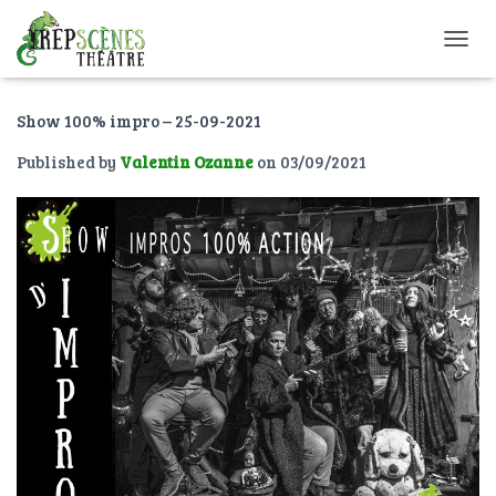
O
U
V
Show 100% impro – 25-09-2021
R
I
Published by
Valentin Ozanne
on
03/09/2021
R
/
F
E
R
M
E
R
L
A
N
A
V
I
G
A