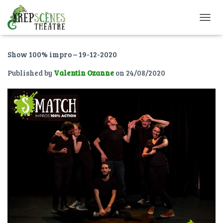
O
U
V
Show 100% impro – 19-12-2020
R
I
Published by
Valentin Ozanne
on
24/08/2020
R
/
F
E
R
M
E
R
L
A
N
A
V
I
G
A