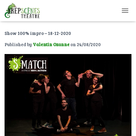
O
U
V
Show 100% impro – 18-12-2020
R
I
Published by
Valentin Ozanne
on
24/08/2020
R
/
F
E
R
M
E
R
L
A
N
A
V
I
G
A