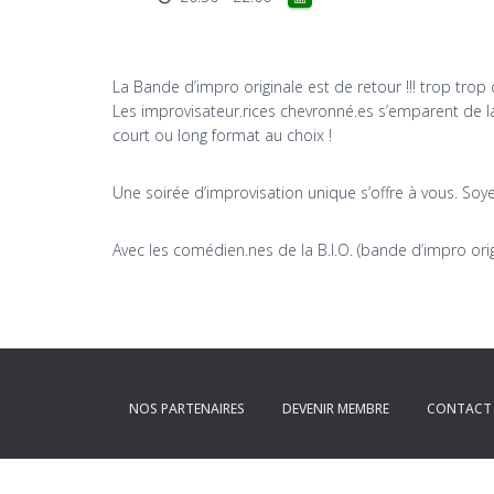
La Bande d’impro originale est de retour !!! trop trop 
Les improvisateur.rices chevronné.es s’emparent de la
court ou long format au choix !
Une soirée d’improvisation unique s’offre à vous. Soyez
Avec les comédien.nes de la B.I.O. (bande d’impro orig
NOS PARTENAIRES
DEVENIR MEMBRE
CONTACT 