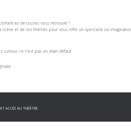
content.es de tou.tes vous retrouver !
 scène et de vos thèmes pour vous offrir un spectacle où imagination,
 curieux, ce n’est pas un vilain défaut.
inale).
ET ACCÈS AU THÉÂTRE