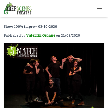
O
U
V
Show 100% impro – 02-10-2020
R
I
Published by
Valentin Ozanne
on
24/08/2020
R
/
F
E
R
M
E
R
L
A
N
A
V
I
G
A