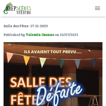
O
U
V
Salle des Fêtes- 17-11-2023
R
I
Published by
Valentin Ozanne
on
10/07/2023
R
/
F
E
R
M
E
R
L
A
N
A
V
I
G
A