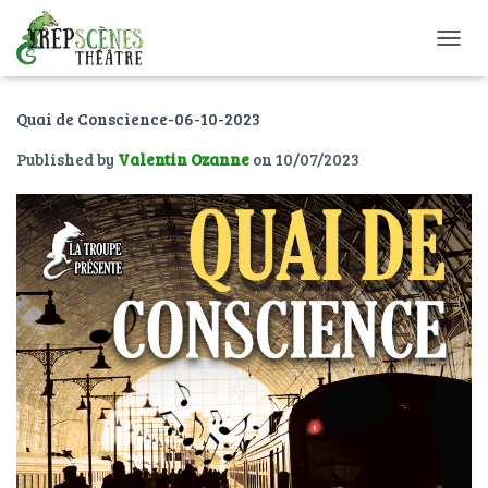
O
U
V
Quai de Conscience-06-10-2023
R
I
Published by
Valentin Ozanne
on
10/07/2023
R
/
F
E
R
M
E
R
L
A
N
A
V
I
G
A