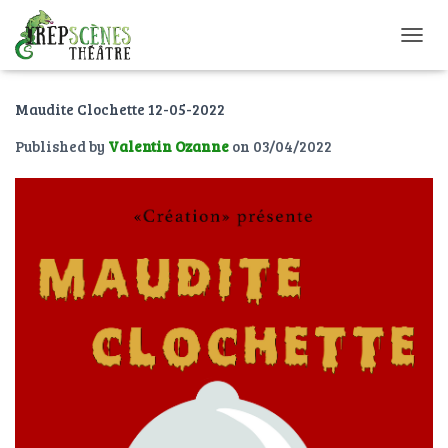
O
U
V
Maudite Clochette 12-05-2022
R
I
Published by
Valentin Ozanne
on
03/04/2022
R
/
F
E
R
M
E
R
L
A
N
A
V
I
G
A