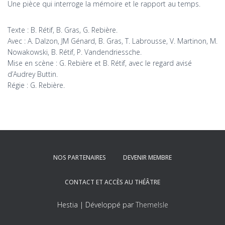
Une pièce qui interroge la mémoire et le rapport au temps.
Texte : B. Rétif, B. Gras, G. Rebière.
Avec : A. Dalzon, JM Génard, B. Gras, T. Labrousse, V. Martinon, M.
Nowakowski, B. Rétif, P. Vandendriessche.
Mise en scène : G. Rebière et B. Rétif, avec le regard avisé
d’Audrey Buttin.
Régie : G. Rebière.
NOS PARTENAIRES
DEVENIR MEMBRE
CONTACT ET ACCÈS AU THÉÂTRE
Hestia | Développé par
ThemeIsle