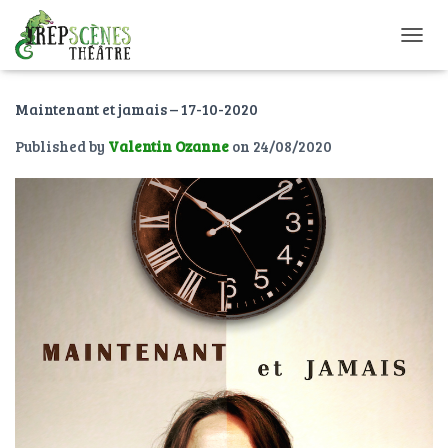
O
U
V
Maintenant et jamais – 17-10-2020
R
I
Published by
Valentin Ozanne
on
24/08/2020
R
/
F
E
R
M
E
R
L
A
N
A
V
I
G
A