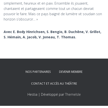
simplement, heureux et en paix. Ensemble ils jouaient,
chantaient et partageaient comme tout un chacun devrait
pouvoir le faire. Mais ce pays baigné de lumière vit soudain son
horizon s’obscurcir… »
Avec E. Body Hinrichsen, S. Bengio, B. Duchêne, V. Grillot,
S. Hémain, A. Jacob, V. Joneau, T. Thomas.
NOS PARTENAIRES
DEVENIR MEMBRE
CONTACT ET ACCÈS AU THÉÂTRE
Hestia | Développé par
ThemeIsle