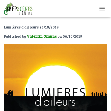
O
U
V
Lumières d’ailleurs 26/10/2019
R
I
Published by
Valentin Ozanne
on
06/10/2019
R
/
F
E
R
M
E
R
L
A
N
A
V
I
G
A