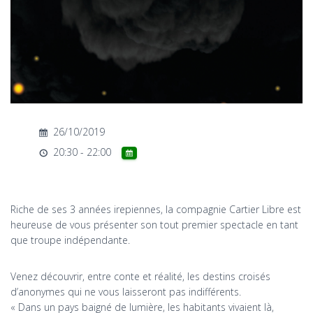
T
I
O
N
26/10/2019
20:30 - 22:00
Riche de ses 3 années irepiennes, la compagnie Cartier Libre est
heureuse de vous présenter son tout premier spectacle en tant
que troupe indépendante.
Venez découvrir, entre conte et réalité, les destins croisés
d’anonymes qui ne vous laisseront pas indifférents.
« Dans un pays baigné de lumière, les habitants vivaient là,