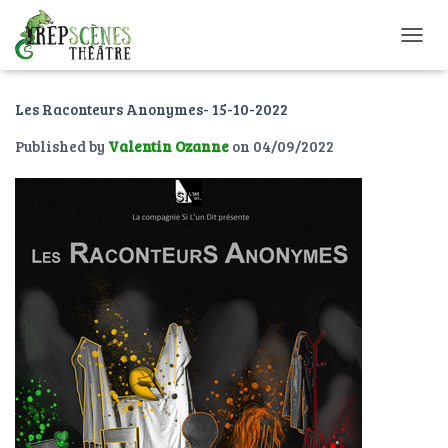
O
U
V
Les Raconteurs Anonymes- 15-10-2022
R
I
Published by
Valentin Ozanne
on
04/09/2022
R
/
F
E
R
M
E
R
L
A
N
A
V
I
G
A