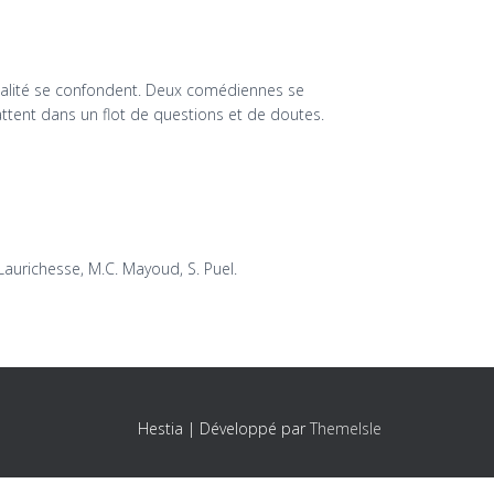
 réalité se confondent. Deux comédiennes se
ttent dans un flot de questions et de doutes.
. Laurichesse, M.C. Mayoud, S. Puel.
Hestia | Développé par
ThemeIsle