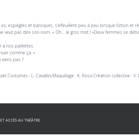
s, espiègles et baroques, s’effeuillent peu à peu lorsque fiction et
 ne veut pas dire son nom. « Oh… le gros mot ! »Deux femmes se déba
r a nos paillettes.
tinuer comme ça. »
u viens pas ?
ulet.Costumes : L. Cavallini.Maquillage : K. Rossi.Création collective : V
ET ACCÈS AU THÉÂTRE