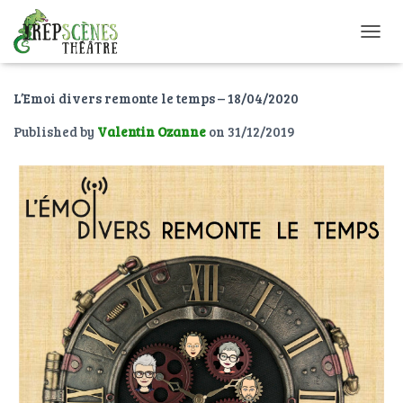
O
U
V
L’Emoi divers remonte le temps – 18/04/2020
R
I
Published by
Valentin Ozanne
on
31/12/2019
R
/
F
E
R
M
E
R
L
A
N
A
V
I
G
A