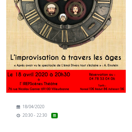
T
I
O
N
18/04/2020
20:30 - 22:30