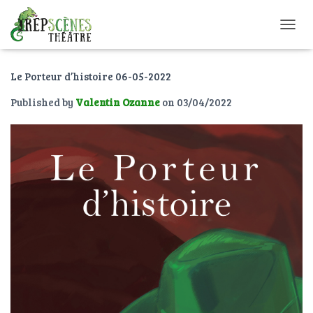
O
U
V
Le Porteur d’histoire 06-05-2022
R
I
Published by
Valentin Ozanne
on
03/04/2022
R
/
F
E
R
M
E
R
L
A
N
A
V
I
G
A