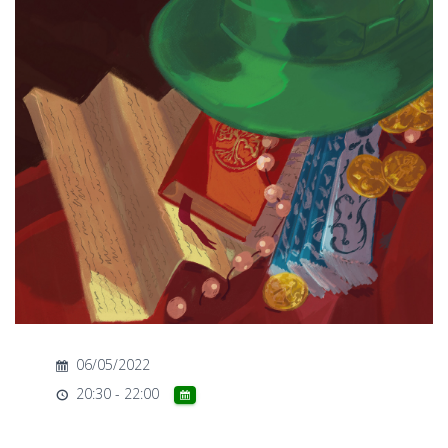
T
I
O
N
06/05/2022
20:30 - 22:00