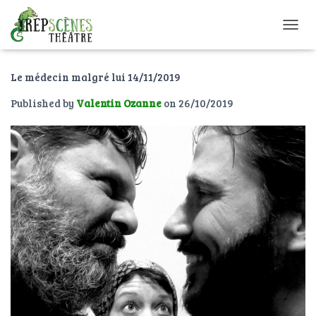
O
U
V
Le médecin malgré lui 14/11/2019
R
I
Published by
Valentin Ozanne
on
26/10/2019
R
/
F
E
R
M
E
R
L
A
N
A
V
I
G
A