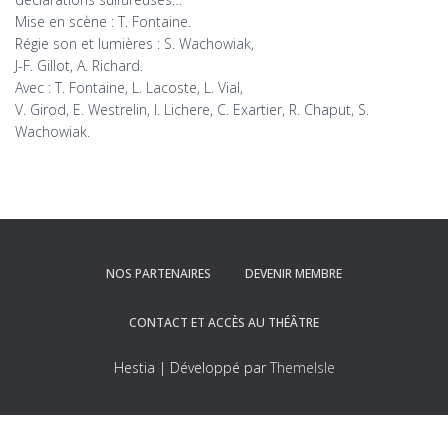
Mise en scène : T. Fontaine.
Régie son et lumières : S. Wachowiak,
J-F. Gillot, A. Richard.
Avec : T. Fontaine, L. Lacoste, L. Vial,
V. Girod, E. Westrelin, I. Lichere, C. Exartier, R. Chaput, S.
Wachowiak.
NOS PARTENAIRES
DEVENIR MEMBRE
CONTACT ET ACCÈS AU THÉÂTRE
Hestia | Développé par
ThemeIsle