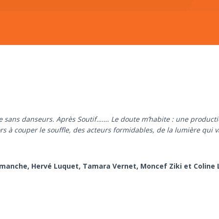
 sans danseurs. Après Soutif……. Le doute m’habite : une productio
à couper le souffle, des acteurs formidables, de la lumière qui va b
amanche, Hervé Luquet, Tamara Vernet, Moncef Ziki et Coline 