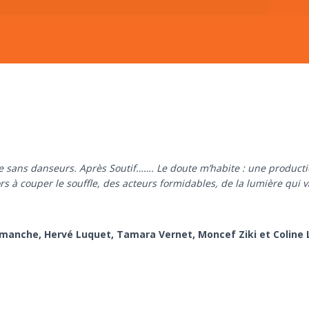
 sans danseurs. Après Soutif……. Le doute m’habite : une productio
à couper le souffle, des acteurs formidables, de la lumière qui va b
amanche, Hervé Luquet, Tamara Vernet, Moncef Ziki et Coline 