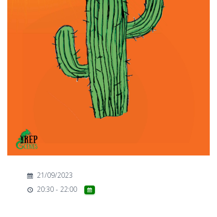
T
I
O
N
21/09/2023
20:30 - 22:00