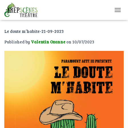
O
U
V
Le doute m’habite-21-09-2023
R
I
Published by
Valentin Ozanne
on
10/07/2023
R
/
F
E
R
M
E
R
L
A
N
A
V
I
G
A