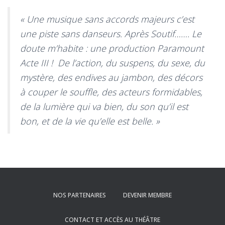
« Une musique sans accords majeurs c’est
une piste sans danseurs. Après Soutif……. Le
doute m’habite : une production Paramount
Acte III ! De l’action, du suspens, du sexe, du
mystère, des endives au jambon, des décors
à couper le souffle, des acteurs formidables,
de la lumière qui va bien, du son qu’il est
bon, et de la vie qu’elle est belle. »
NOS PARTENAIRES
DEVENIR MEMBRE
CONTACT ET ACCÈS AU THÉÂTRE