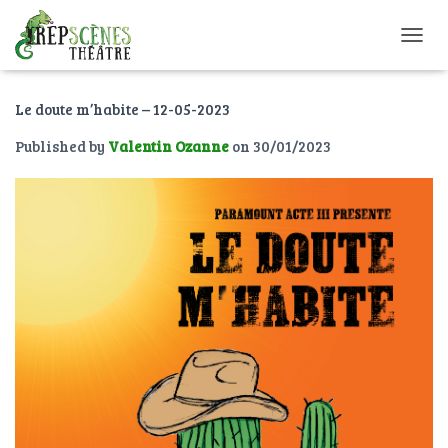
O
U
V
Le doute m’habite – 12-05-2023
R
I
Published by
Valentin Ozanne
on
30/01/2023
R
/
F
E
R
M
E
R
L
A
N
A
V
I
G
A