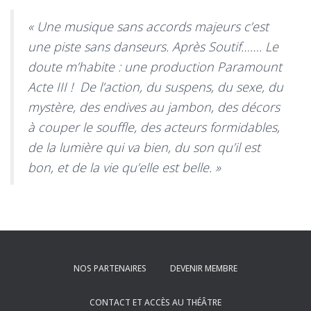
« Une musique sans accords majeurs c’est
une piste sans danseurs. Après Soutif……. Le
doute m’habite : une production Paramount
Acte III ! De l’action, du suspens, du sexe, du
mystère, des endives au jambon, des décors
à couper le souffle, des acteurs formidables,
de la lumière qui va bien, du son qu’il est
bon, et de la vie qu’elle est belle. »
NOS PARTENAIRES
DEVENIR MEMBRE
CONTACT ET ACCÈS AU THÉÂTRE