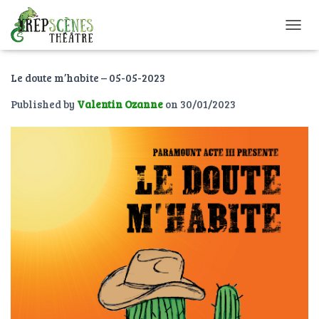
O
U
V
Le doute m’habite – 05-05-2023
R
I
Published by
Valentin Ozanne
on
30/01/2023
R
/
F
E
R
M
E
R
L
A
N
A
V
I
G
A