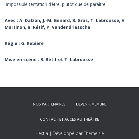
l’impossible tentation d’être, plutôt que de paraître.
Avec : A. Dalzon, J.-M. Genard, B. Gras, T. Labrousse, V.
Martinon, B. Rétif, P. Vandendriessche
Régie : G. Rebière
Mise en scène : B. Rétif et T. Labrousse
NOS PARTENAIRES
DEVENIR MEMBRE
CONTACT ET ACCÈS AU THÉÂTRE
Hestia | Développé par
ThemeIsle