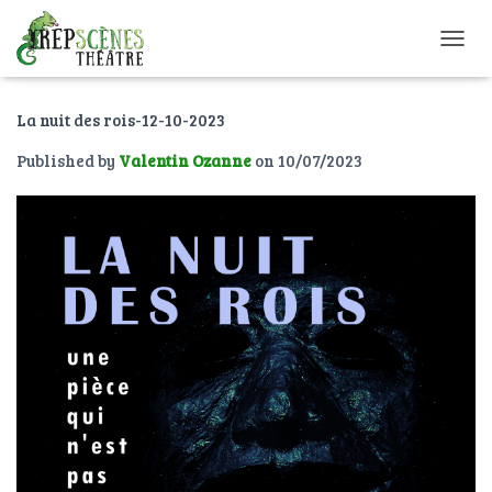
O
U
V
La nuit des rois-12-10-2023
R
I
Published by
Valentin Ozanne
on
10/07/2023
R
/
F
E
R
M
E
R
L
A
N
A
V
I
G
A