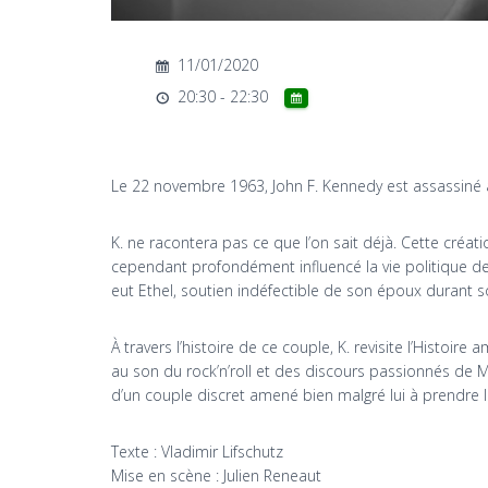
11/01/2020
20:30 - 22:30
Le 22 novembre 1963, John F. Kennedy est assassiné à 
K. ne racontera pas ce que l’on sait déjà. Cette cré
cependant profondément influencé la vie politique des
eut Ethel, soutien indéfectible de son époux durant s
À travers l’histoire de ce couple, K. revisite l’Histoi
au son du rock’n’roll et des discours passionnés de M
d’un couple discret amené bien malgré lui à prendre l
Texte : Vladimir Lifschutz
Mise en scène : Julien Reneaut