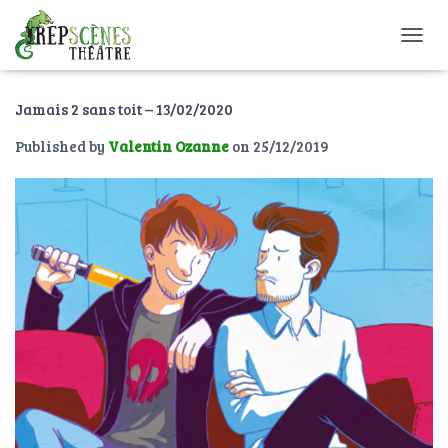
O
U
V
Jamais 2 sans toit – 13/02/2020
R
I
Published by
Valentin Ozanne
on
25/12/2019
R
/
F
E
R
M
E
R
L
A
N
A
V
I
G
A