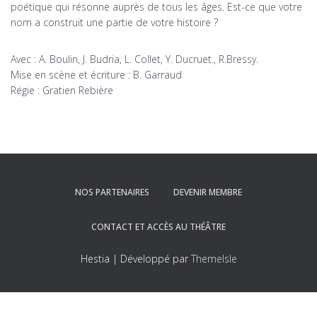
poétique qui résonne auprès de tous les âges. Est-ce que votre
nom a construit une partie de votre histoire ?
Avec : A. Boulin, J. Budria, L. Collet, Y. Ducruet., R.Bressy.
Mise en scène et écriture : B. Garraud
Régie : Gratien Rebière
NOS PARTENAIRES
DEVENIR MEMBRE
CONTACT ET ACCÈS AU THÉÂTRE
Hestia | Développé par
ThemeIsle