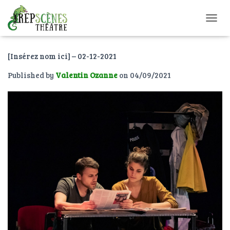
O
U
V
[Insérez nom ici] – 02-12-2021
R
I
Published by
Valentin Ozanne
on
04/09/2021
R
/
F
E
R
M
E
R
L
A
N
A
V
I
G
A