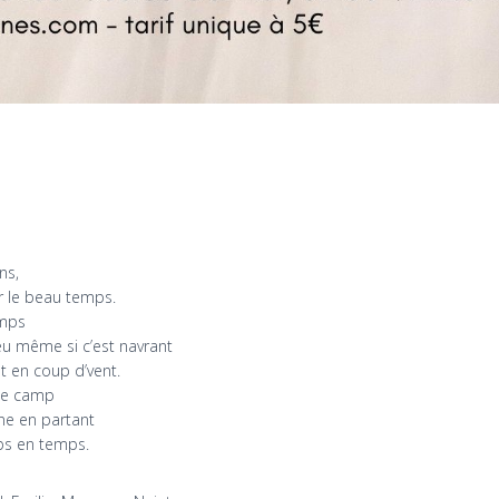
ns,
lir le beau temps.
emps
u même si c’est navrant
t en coup d’vent.
 le camp
nne en partant
mps en temps.