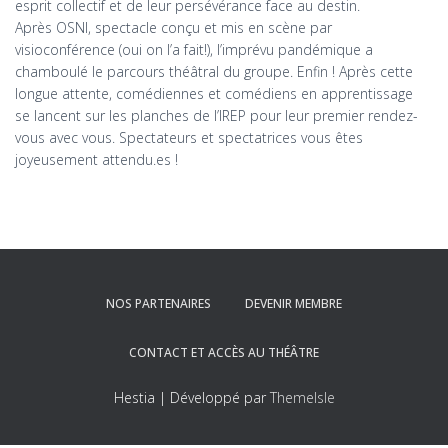
esprit collectif et de leur persévérance face au destin.
Après OSNI, spectacle conçu et mis en scène par
visioconférence (oui on l’a fait!), l’imprévu pandémique a
chamboulé le parcours théâtral du groupe. Enfin ! Après cette
longue attente, comédiennes et comédiens en apprentissage
se lancent sur les planches de l’IREP pour leur premier rendez-
vous avec vous. Spectateurs et spectatrices vous êtes
joyeusement attendu.es !
NOS PARTENAIRES
DEVENIR MEMBRE
CONTACT ET ACCÈS AU THÉÂTRE
Hestia | Développé par
ThemeIsle