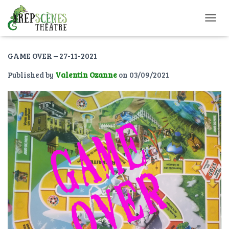
O
U
V
GAME OVER – 27-11-2021
R
I
Published by
Valentin Ozanne
on
03/09/2021
R
/
F
E
R
M
E
R
L
A
N
A
V
I
G
A