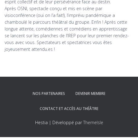
esprit collectif et de leur persévérance face au destin.
Après OSNI, spectacle conçu et mis en scène par
visioconférence (oui on l’a fait!), l’imprévu pandémique a
chamboulé le parcours théâtral du groupe. Enfin ! Après cette
longue attente, comédiennes et comédiens en apprentissage
se lancent sur les planches de l’IREP pour leur premier rendez-
vous avec vous. Spectateurs et spectatrices vous êtes
joyeusement attendu.es !
NOS PARTENAIRES
DEVENIR MEMBRE
CONTACT ET ACCÈS AU THÉÂTRE
Hestia | Développé par
ThemeIsle