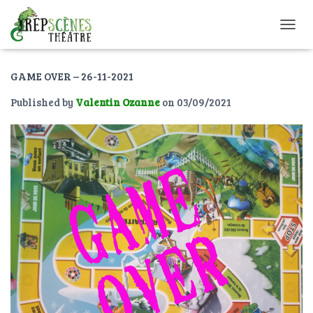
O
U
V
GAME OVER – 26-11-2021
R
I
Published by
Valentin Ozanne
on
03/09/2021
R
/
F
E
R
M
E
R
L
A
N
A
V
I
G
A