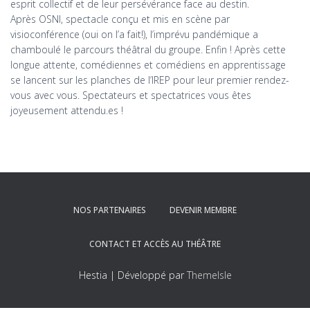
esprit collectif et de leur persévérance face au destin.
Après OSNI, spectacle conçu et mis en scène par
visioconférence (oui on l’a fait!), l’imprévu pandémique a
chamboulé le parcours théâtral du groupe. Enfin ! Après cette
longue attente, comédiennes et comédiens en apprentissage
se lancent sur les planches de l’IREP pour leur premier rendez-
vous avec vous. Spectateurs et spectatrices vous êtes
joyeusement attendu.es !
NOS PARTENAIRES
DEVENIR MEMBRE
CONTACT ET ACCÈS AU THÉÂTRE
Hestia | Développé par
ThemeIsle