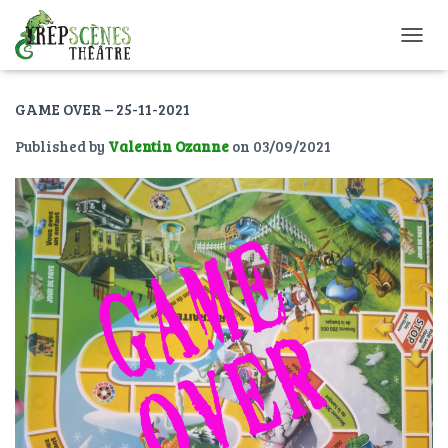
O
U
V
GAME OVER – 25-11-2021
R
I
Published by
Valentin Ozanne
on
03/09/2021
R
/
F
E
R
M
E
R
L
A
N
A
V
I
G
A