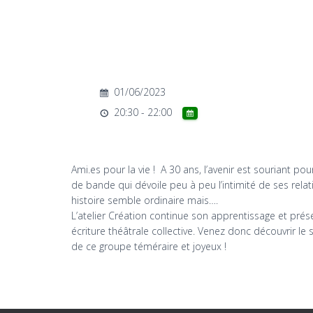
01/06/2023
20:30 - 22:00
Ami.es pour la vie ! A 30 ans, l’avenir est souriant pou
de bande qui dévoile peu à peu l’intimité de ses relat
histoire semble ordinaire mais….
L’atelier Création continue son apprentissage et prése
écriture théâtrale collective. Venez donc découvrir le
de ce groupe téméraire et joyeux !