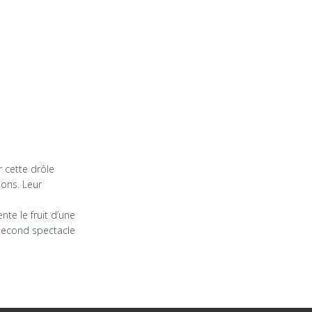
r cette drôle
ions. Leur
nte le fruit d’une
 second spectacle