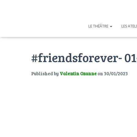
LE THÉÂTRE
LES ATEL
#friendsforever- 0
Published by
Valentin Ozanne
on
30/01/2023