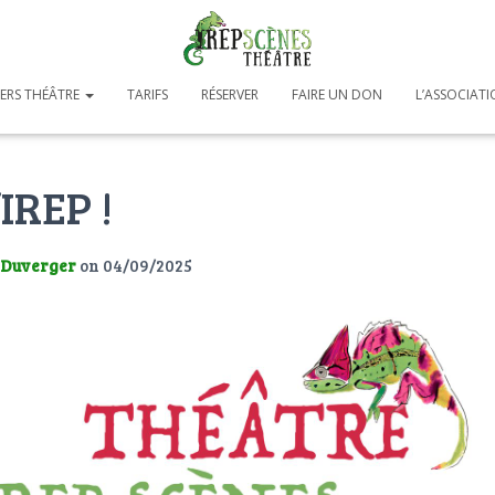
IERS THÉÂTRE
TARIFS
RÉSERVER
FAIRE UN DON
L’ASSOCIAT
’IREP !
 Duverger
on
04/09/2025