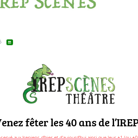
5
enez fêter les 40 ans de l’IREP
servé aux Irepiens d’hier et d’aujourd’hui ainsi que leur +1 (ou +0