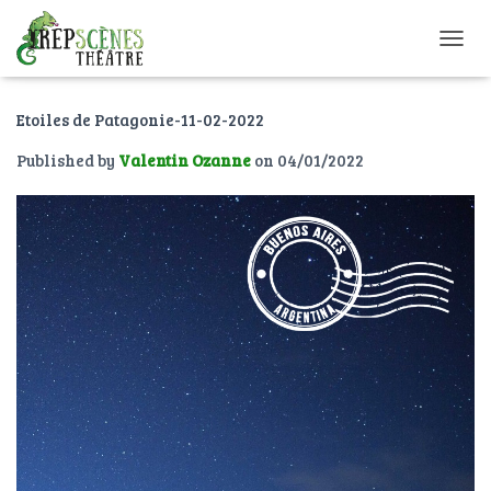
O
U
V
Etoiles de Patagonie-11-02-2022
R
I
Published by
Valentin Ozanne
on
04/01/2022
R
/
F
E
R
M
E
R
L
A
N
A
V
I
G
A