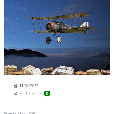
T
I
O
N
11/02/2022
20:30 - 22:00
Buenos Aires, 1930