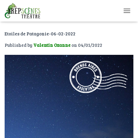
O
U
V
Etoiles de Patagonie-06-02-2022
R
I
Published by
Valentin Ozanne
on
04/01/2022
R
/
F
E
R
M
E
R
L
A
N
A
V
I
G
A