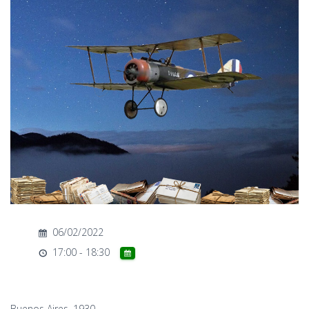
T
I
O
N
06/02/2022
17:00 - 18:30
Buenos Aires, 1930