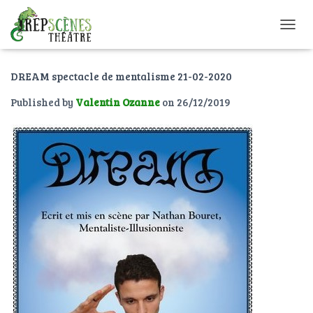
O
U
V
DREAM spectacle de mentalisme 21-02-2020
R
I
Published by
Valentin Ozanne
on
26/12/2019
R
/
F
E
R
M
E
R
L
A
N
A
V
I
G
A