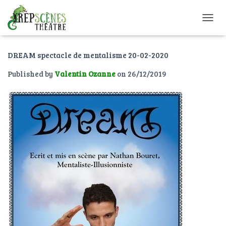
O
U
V
DREAM spectacle de mentalisme 20-02-2020
R
I
Published by
Valentin Ozanne
on
26/12/2019
R
/
F
E
R
M
E
R
L
A
N
A
V
I
G
A