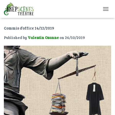
O
U
V
Commis d’office 14/12/2019
R
I
Published by
Valentin Ozanne
on
26/10/2019
R
/
F
E
R
M
E
R
L
A
N
A
V
I
G
A